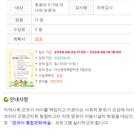
회원의 5~7세 자
대상
강사명
외부강사
녀와 보호자
정원
13 명
수강료
0 원
계획서
없음
접수 기간 :
2026.06.04 11:00 ~ 2026.06.16 18:00
강좌 기간 :
2026.06.20
강좌 일시 : 토( 10:00~11:30 )
강좌 장소 : 다산행정복합타운 3층강당
수업계획안 :
없음
준비물 :
편한복장
안내사항
지
역사회 모두가 아이를 책임지고 키운다는 사회적 분위기 조성에 아이
코리아 고령군지회 동참하고자 지역 영유아 이용시설의 회원을 대상으
로
「
영유아 통합문화예술
」
프로그램 실시하고자 합니다
.