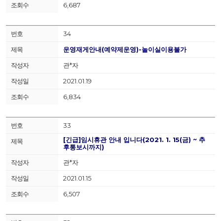
6,687
34
운영재게안내(예약제운영)-놀이실이용불가
관*자
2021.01.19
6,834
33
[긴급]임시휴관 안내 입니다(2021. 1. 15(금) ~ 추
후통보시까지)
관*자
2021.01.15
6,507