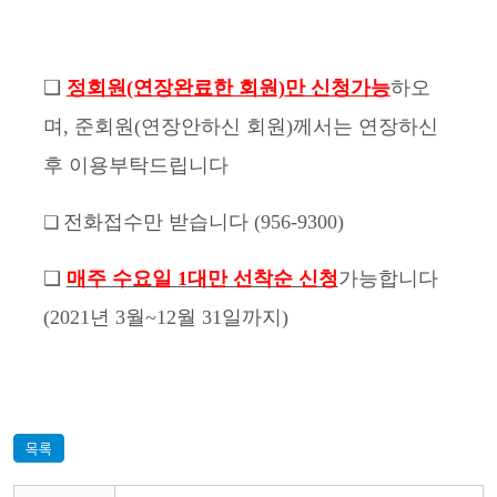
❑
정
회원(연장완료한 회원)만 신청가능
하오
며
, 준회원(연장안하신 회원)께서는 연장하신
후 이용부탁드립니다
전화접수만 받습니다
(956-9300)
❑
❑
매주 수요일
1
대만 선착순 신청
가능합니다
(2021년 3월~12월 31일까지)
목록