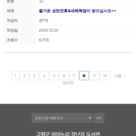
32
즐거운 성탄연휴&새해복많이 받으십시오^^
관*자
2020.12.24
6,753
1
2
3
4
5
6
7
8
9
10
다음
마지막
GO
고령군 아이누리 장난감 도서관