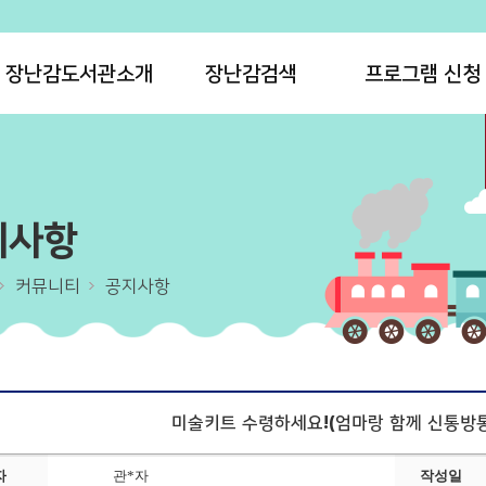
장난감도서관소개
장난감검색
프로그램 신청
지사항
커뮤니티
공지사항
미술키트 수령하세요!(엄마랑 함께 신통방통
자
관*자
작성일