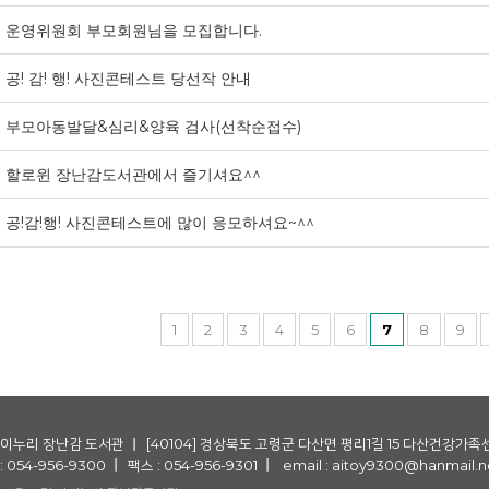
운영위원회 부모회원님을 모집합니다.
공! 감! 행! 사진콘테스트 당선작 안내
부모아동발달&심리&양육 검사(선착순접수)
할로윈 장난감도서관에서 즐기셔요^^
공!감!행! 사진콘테스트에 많이 응모하셔요~^^
1
2
3
4
5
6
7
8
9
아이누리 장난감 도서관
[40104] 경상북도 고령군 다산면 평리1길 15 다산건강가족
 054-956-9300
팩스 : 054-956-9301
email : aitoy9300@hanmail.n