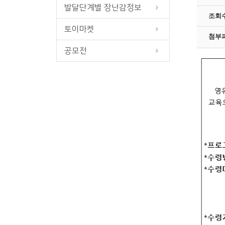
발달단계별 장난감정보
조회
토이마켓
첨부
공모전