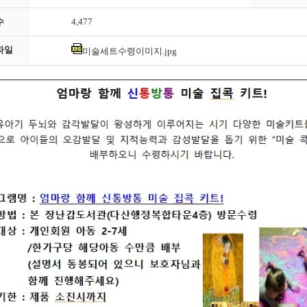
수
4,477
파일
미술세트수령이미지.jpg