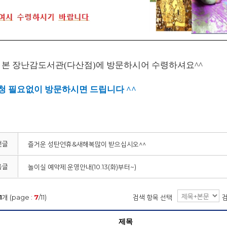
 본 장난감도서관(다산점)에 방문하시어 수령하셔요^^
청 필요없이 방문하시면 드립니다 ^^
전글
즐거운 성탄연휴&새해복많이 받으십시오^^
음글
놀이실 예약제 운영안내(10.13(화)부터~)
1
개 (page :
7
/11)
검색 항목 선택
제목