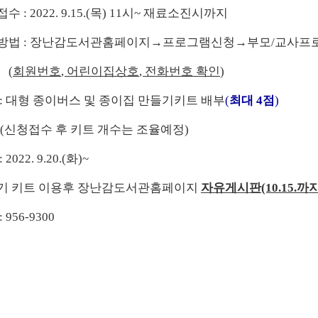
청접수
: 2022. 9.15.(
목
) 11
시
~
재료소진시까지
청방법
:
장난감도서관홈페이지
→
프로그램신청
→
부모
/
교사프
(
회원번호
,
어린이집상호
,
전화번호 확인
)
:
대형 종이버스 및 종이집 만들기키트 배부
(
최대
4
점
)
접수 후 키트 개수는 조율예정)
: 2022. 9.20.(
화
)~
기 키트 이용후 장난감도서관홈페이지
자유게시판
(10.15.
까
: 956-9300