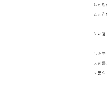
1. 신
2. 신
3. 내용
(신청
4.
배부
5.
만들
6.
문의