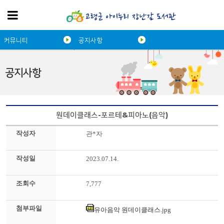
커뮤니티
공지사항
공지사항
원데이클래스-포르테&피아노(음악)
작성자
관*자
작성일
2023.07.14.
조회수
7,777
첨부파일
유아음악 원데이클래스.jpg