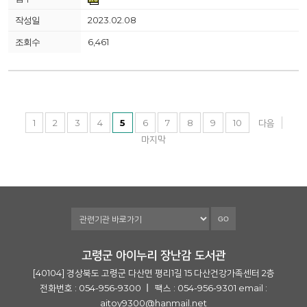
2023.02.08
6,461
1
2
3
4
5
6
7
8
9
10
다음
마지막
GO
고령군 아이누리 장난감 도서관
[40104] 경상북도 고령군 다산면 평리1길 15 다산건강가족센터 2층
전화번호 : 054-956-9300
팩스 : 054-956-9301
email :
aitoy9300@hanmail.net