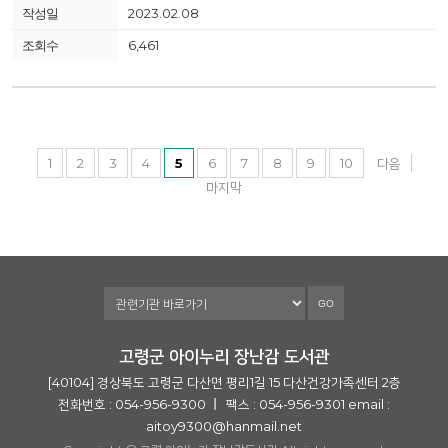
2023.02.08
6,461
1
2
3
4
5
6
7
8
9
10
다음
마지막
GO
고령군 아이누리 장난감 도서관
[40104] 경상북도 고령군 다산면 평리1길 15 다산건강가족센터 2층
전화번호 : 054-956-9300
팩스 : 054-956-9301
email :
aitoy9300@hanmail.net