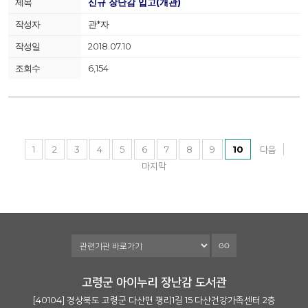
신규 장난감 입고(개관)
관*자
2018.07.10
6,154
1
2
3
4
5
6
7
8
9
10
다음
마지막
GO
고령군 아이누리 장난감 도서관
[40104] 경상북도 고령군 다산면 평리1길 15 다산건강가족센터 2층