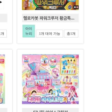
2
헬로카봇 파워크루저 황금특공대
아이
1개
누리
1개 대여 가능
총1개