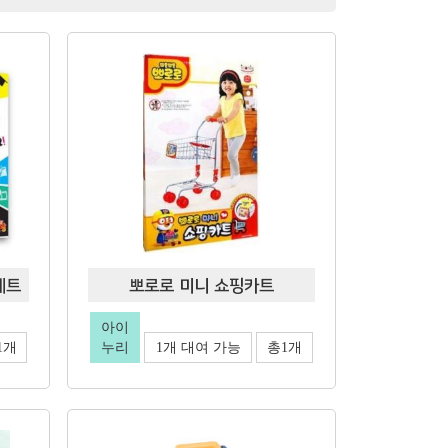
세트
뽀로로 미니 쇼핑카트
아이
1개
누리
1개 대여 가능
총1개