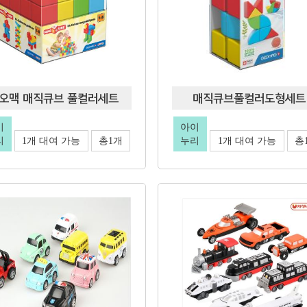
오맥 매직큐브 풀컬러세트
매직큐브풀컬러도형세트
이
아이
리
1개 대여 가능
총1개
누리
1개 대여 가능
총