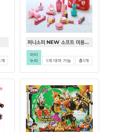
퍼니소피 NEW 소프트 미용놀이13종
아이
1개
누리
1개 대여 가능
총1개