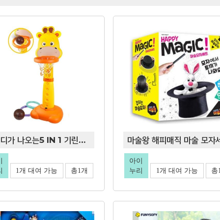
멜로디가 나오는5 IN 1 기린이 농구대
마술왕 해피매직 마술 모자
이
아이
리
1개 대여 가능
총1개
누리
1개 대여 가능
총