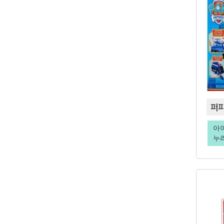
퍼피
아
누