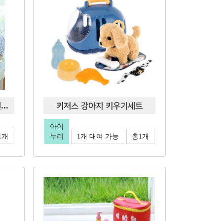
퍼니소피 NEW 소프트 병원놀이13종
키저스 강아지 키우기세트
아이
1개
누리
1개 대여 가능
총1개