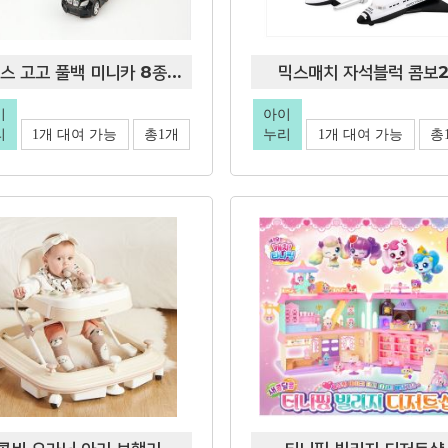
키저스 고고 풀백 미니카 8종세트
믹스매치 자석블럭 콤보
이
아이
리
1개 대여 가능
총1개
누리
1개 대여 가능
총