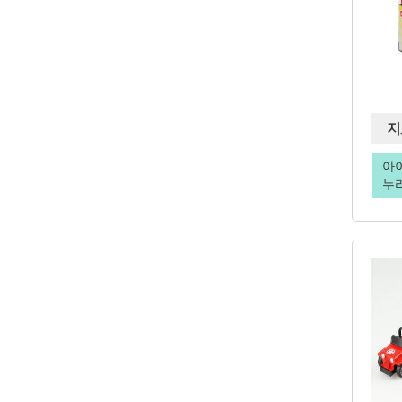
지
아
누