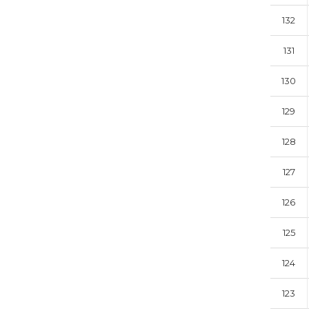
132
131
130
129
128
127
126
125
124
123