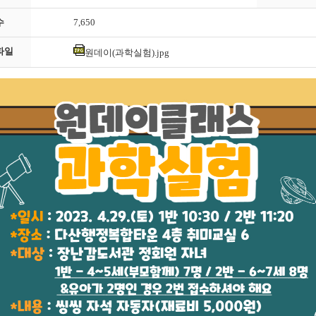
수
7,650
파일
원데이(과학실험).jpg