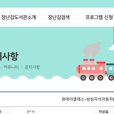
장난감도서관소개
장난감검색
프로그램 신청
지사항
커뮤니티
공지사항
원데이클래스-씽씽자석자동차(
자
관*자
작성일