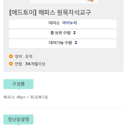
[에드토이] 해피스 원목자석교구
아이누리
대여소
2
총 보유 수량
2
대여가능 수량
영역
:
조작
연령
:
36개월이상
구성품
해피스 48pcs + 워크북1권
장난감설명